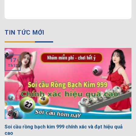
TIN TỨC MỚI
17
Th12
Soi cầu rồng bạch kim 999 chính xác và đạt hiệu quả
cao