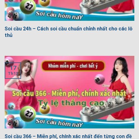
Soi cầu 24h – Cách soi cầu chuẩn chỉnh nhất cho các lô
thủ
17
Th12
Soi cầu 366 – Miễn phí, chính xác nhất đến từng con đề