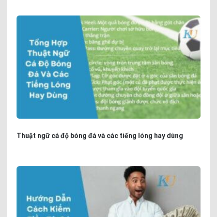
Thuật ngữ cá độ bóng đá và các tiếng lóng hay dùng