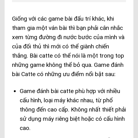
Giống với các game bài đấu trí khác, khi
tham gia một ván bài thì bạn phải cân nhắc
xem từng đường đi nước bước của mình và
của đối thủ thì mới có thể giành chiến
thắng. Bài catte có thể nói là một trong top
những game không thể bỏ qua. Game đánh
bài Catte có những ưu điểm nổi bật sau:
Game đánh bài catte phù hợp với nhiều
cấu hình, loại máy khác nhau, từ phổ
thông đến cao cấp. Không nhất thiết phải
sử dụng máy riêng biệt hoặc có cấu hình
cao.