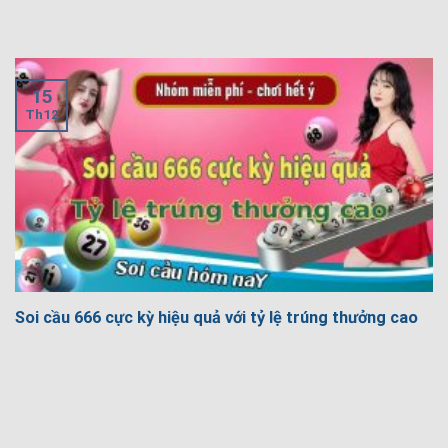
15
Th12
Soi cầu 666 cực kỳ hiệu quả với tỷ lệ trúng thưởng cao