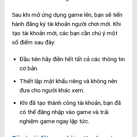
Sau khi mở ứng dụng game lên, bạn sẽ tiến
hành đăng ký tài khoản người chơi mới. Khi
tạo tài khoản mới, các bạn cần chú ý một
số điểm sau đây:
Đầu tiên hãy điền hết tất cả các thông tin
cơ bản.
Thiết lập mật khẩu riêng và không nên
đưa cho người khác xem.
Khi đã tạo thành công tài khoản, bạn đã
có thể đăng nhập vào game và trải
nghiệm game ngay lập tức.