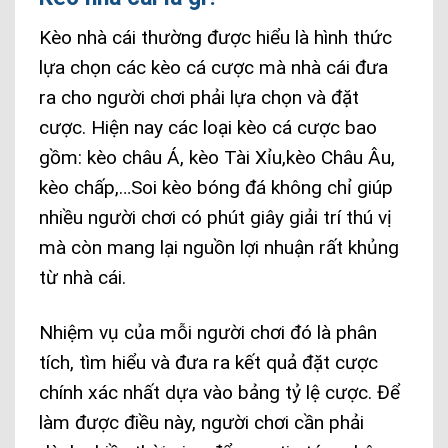
Kèo nhà cái thường được hiểu là hình thức
lựa chọn các kèo cá cược mà nhà cái đưa
ra cho người chơi phải lựa chọn và đặt
cược. Hiện nay các loại kèo cá cược bao
gồm: kèo châu Á, kèo Tài Xỉu,kèo Châu Âu,
kèo chấp,…Soi kèo bóng đá không chỉ giúp
nhiều người chơi có phút giây giải trí thú vị
mà còn mang lại nguồn lợi nhuận rất khủng
từ nhà cái.
Nhiệm vụ của mỗi người chơi đó là phân
tích, tìm hiểu và đưa ra kết quả đặt cược
chính xác nhất dựa vào bảng tỷ lệ cược. Để
làm được điều này, người chơi cần phải