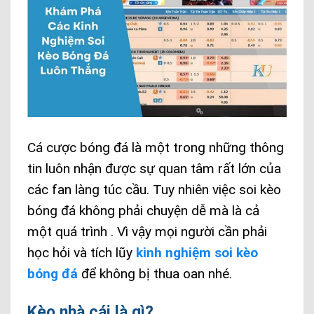
Cá cược bóng đá là một trong những thông
tin luôn nhận được sự quan tâm rất lớn của
các fan làng túc cầu. Tuy nhiên việc soi kèo
bóng đá không phải chuyện dễ mà là cả
một quá trình . Vì vậy mọi người cần phải
học hỏi và tích lũy
kinh nghiệm soi kèo
bóng đá
để không bị thua oan nhé.
Kèo nhà cái là gì?