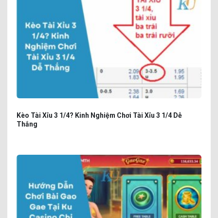
Kèo Tài Xỉu 3 1/4? Kinh Nghiệm Chơi Tài Xỉu 3 1/4 Dễ
Thắng