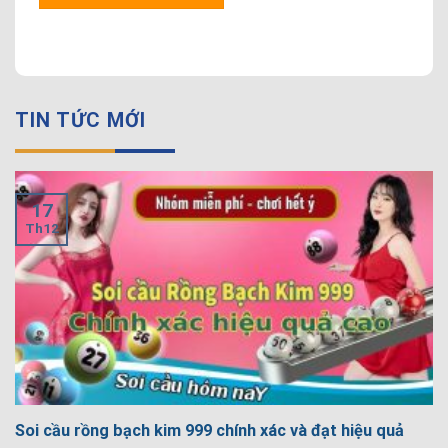
TIN TỨC MỚI
17
Th12
Soi cầu rồng bạch kim 999 chính xác và đạt hiệu quả