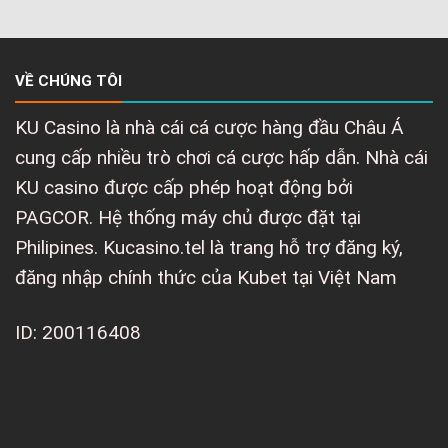
VỀ CHÚNG TÔI
KU Casino là nhà cái cá cược hàng đầu Châu Á
cung cấp nhiều trò chơi cá cược hấp dẫn. Nhà cái
KU casino được cấp phép hoạt động bởi
PAGCOR. Hệ thống máy chủ được đặt tại
Philipines.
Kucasino.tel
là trang hỗ trợ đăng ký,
đăng nhập chính thức của
Kubet
tại Việt Nam
ID: 200116408