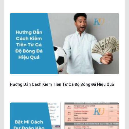
Hướng Dẫn Cách Kiếm Tiền Từ Cá Độ Bóng Đá Hiệu Quả