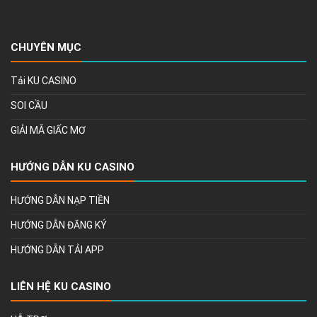
CHUYÊN MỤC
Tải KU CASINO
SOI CẦU
GIẢI MÃ GIẤC MƠ
HƯỚNG DẪN KU CASINO
HƯỚNG DẪN NẠP TIỀN
HƯỚNG DẪN ĐĂNG KÝ
HƯỚNG DẪN TẢI APP
LIÊN HỆ KU CASINO