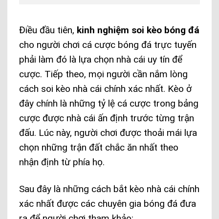
Điều đầu tiên,
kinh nghiệm soi kèo bóng đá
cho người chơi cá cược bóng đá trực tuyến
phải làm đó là lựa chọn nhà cái uy tín để
cược. Tiếp theo, mọi người cần nắm lòng
cách soi kèo nhà cái chính xác nhất. Kèo ở
đây chính là những tỷ lệ cá cược trong bảng
cược được nhà cái ấn định trước từng trận
đấu. Lúc này, người chơi được thoải mái lựa
chọn những trận đất chắc ăn nhất theo
nhận định từ phía họ.
Sau đây là những cách bắt kèo nhà cái chính
xác nhất được các chuyên gia bóng đá đưa
ra để người chơi tham khảo: