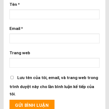
Tên
*
Email
*
Trang web
Lưu tên của tôi, email, và trang web trong
trình duyệt này cho lần bình luận kế tiếp của
tôi.