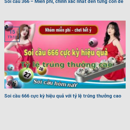
Soi cầu 366 – Miễn phí, chính xác nhất đến từng con đề
15
Th12
Soi cầu 666 cực kỳ hiệu quả với tỷ lệ trúng thưởng cao