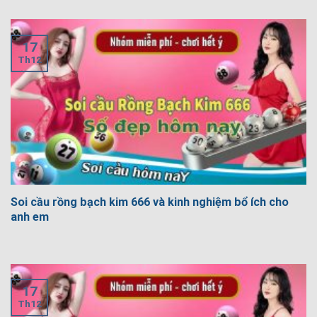
17
Th12
Soi cầu rồng bạch kim 666 và kinh nghiệm bổ ích cho
anh em
17
Th12