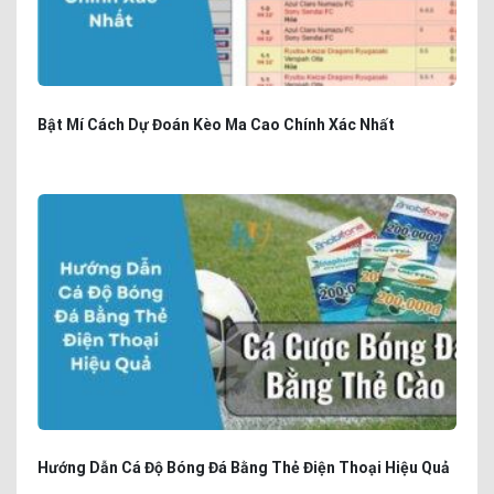
Bật Mí Cách Dự Đoán Kèo Ma Cao Chính Xác Nhất
Hướng Dẫn Cá Độ Bóng Đá Bằng Thẻ Điện Thoại Hiệu Quả