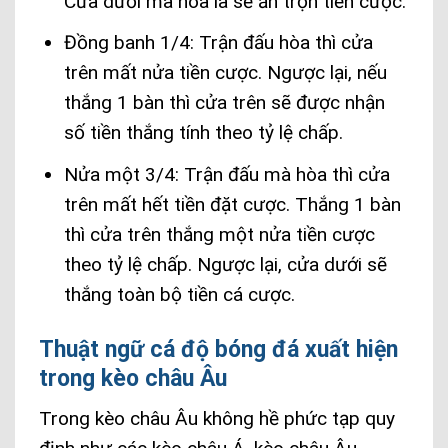
Cửa dưới mà hòa là sẽ ăn trọn tiền cược.
Đồng banh 1/4: Trận đấu hòa thì cửa
trên mất nửa tiền cược. Ngược lại, nếu
thắng 1 bàn thì cửa trên sẽ được nhận
số tiền thắng tính theo tỷ lệ chấp.
Nửa một 3/4: Trận đấu mà hòa thì cửa
trên mất hết tiền đặt cược. Thắng 1 bàn
thì cửa trên thắng một nửa tiền cược
theo tỷ lệ chấp. Ngược lại, cửa dưới sẽ
thắng toàn bộ tiền cá cược.
Thuật ngữ cá độ bóng đá xuất hiện
trong kèo châu Âu
Trong kèo châu Âu
không hề phức tạp quy