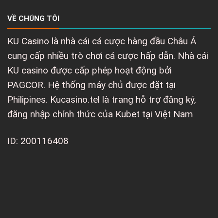
VỀ CHÚNG TÔI
KU Casino là nhà cái cá cược hàng đầu Châu Á
cung cấp nhiều trò chơi cá cược hấp dẫn. Nhà cái
KU casino được cấp phép hoạt động bởi
PAGCOR. Hệ thống máy chủ được đặt tại
Philipines.
Kucasino.tel
là trang hỗ trợ đăng ký,
đăng nhập chính thức của
Kubet
tại Việt Nam
ID: 200116408