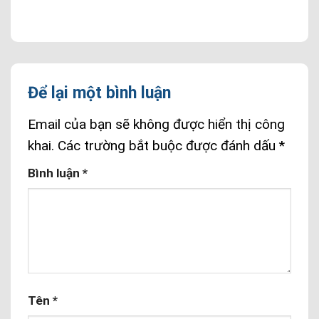
Để lại một bình luận
Email của bạn sẽ không được hiển thị công
khai.
Các trường bắt buộc được đánh dấu
*
Bình luận
*
Tên
*