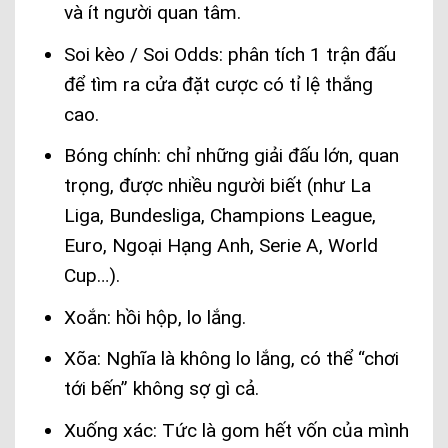
và ít người quan tâm.
Soi kèo / Soi Odds: phân tích 1 trận đấu
để tìm ra cửa đặt cược có tỉ lệ thắng
cao.
Bóng chính: chỉ những giải đấu lớn, quan
trọng, được nhiều người biết (như La
Liga, Bundesliga, Champions League,
Euro, Ngoại Hạng Anh, Serie A, World
Cup…).
Xoắn: hồi hộp, lo lắng.
Xõa: Nghĩa là không lo lắng, có thể “chơi
tới bến” không sợ gì cả.
Xuống xác: Tức là gom hết vốn của mình