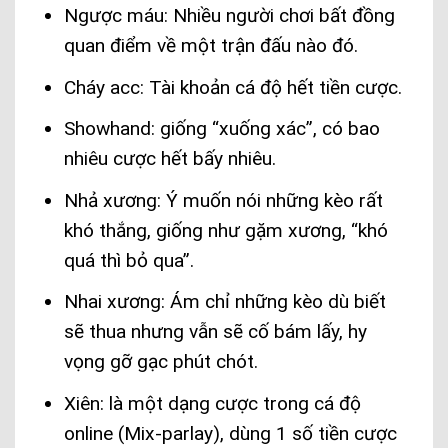
Ngược máu: Nhiều người chơi bất đồng
quan điểm về một trận đấu nào đó.
Cháy acc: Tài khoản cá độ hết tiền cược.
Showhand: giống “xuống xác”, có bao
nhiêu cược hết bấy nhiêu.
Nhả xương: Ý muốn nói những kèo rất
khó thắng, giống như gặm xương, “khó
quá thì bỏ qua”.
Nhai xương: Ám chỉ những kèo dù biết
sẽ thua nhưng vẫn sẽ cố bám lấy, hy
vọng gỡ gạc phút chót.
Xiên: là một dạng cược trong cá độ
online (Mix-parlay), dùng 1 số tiền cược