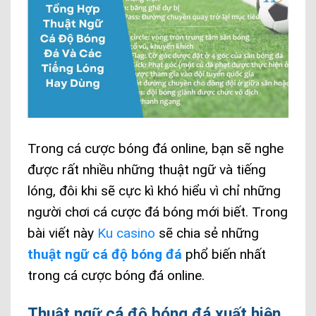
Trong cá cược bóng đá online, bạn sẽ nghe
được rất nhiều những thuật ngữ và tiếng
lóng, đôi khi sẽ cực kì khó hiểu vì chỉ những
người chơi cá cược đá bóng mới biết. Trong
bài viết này
Ku casino
sẽ chia sẻ những
thuật ngữ cá độ bóng đá
phổ biến nhất
trong cá cược bóng đá online.
Thuật ngữ cá độ bóng đá xuất hiện