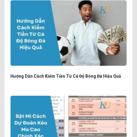
Hướng Dẫn Cách Kiếm Tiền Từ Cá Độ Bóng Đá Hiệu Quả