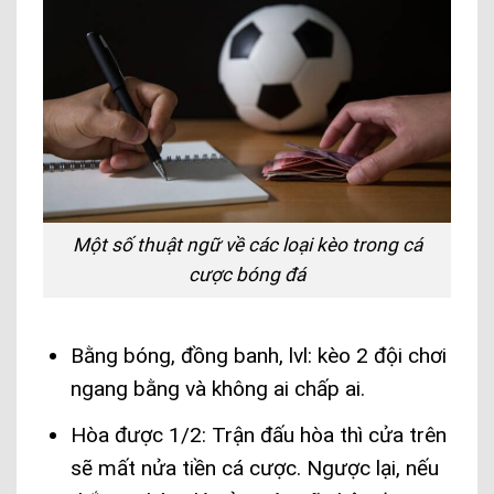
Một số thuật ngữ về các loại kèo trong cá
cược bóng đá
Bằng bóng, đồng banh, lvl: kèo 2 đội chơi
ngang bằng và không ai chấp ai.
Hòa được 1/2: Trận đấu hòa thì cửa trên
sẽ mất nửa tiền cá cược. Ngược lại, nếu