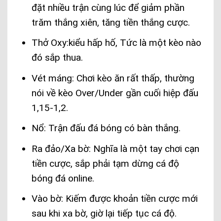
đặt nhiều trận cùng lúc để giảm phần
trăm thắng xiên, tăng tiền thắng cược.
Thở Oxy:kiểu hấp hố, Tức là một kèo nào
đó sắp thua.
Vét máng: Chơi kèo ăn rất thấp, thường
nói về kèo Over/Under gần cuối hiệp đấu
1,15-1,2.
Nổ: Trận đấu đá bóng có bàn thắng.
Ra đảo/Xa bờ: Nghĩa là một tay chơi cạn
tiền cược, sắp phải tạm dừng cá độ
bóng đá online.
Vào bờ: Kiếm được khoản tiền cược mới
sau khi xa bờ, giờ lại tiếp tục cá độ.