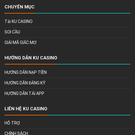
CHUYÊN MỤC
Tải KU CASINO
SOI CẦU
GIẢI MÃ GIẤC MƠ
HƯỚNG DẪN KU CASINO
HƯỚNG DẪN NẠP TIỀN
HƯỚNG DẪN ĐĂNG KÝ
HƯỚNG DẪN TẢI APP
LIÊN HỆ KU CASINO
HỖ TRỢ
CHÍNH SÁCH