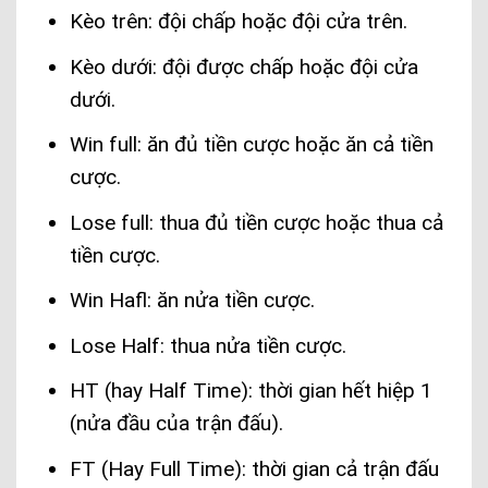
Kèo trên: đội chấp hoặc đội cửa trên.
Kèo dưới: đội được chấp hoặc đội cửa
dưới.
Win full: ăn đủ tiền cược hoặc ăn cả tiền
cược.
Lose full: thua đủ tiền cược hoặc thua cả
tiền cược.
Win Hafl: ăn nửa tiền cược.
Lose Half: thua nửa tiền cược.
HT (hay Half Time): thời gian hết hiệp 1
(nửa đầu của trận đấu).
FT (Hay Full Time): thời gian cả trận đấu