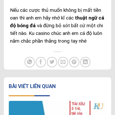
Nếu các cược thủ muốn không bị mất tiền
oan thì anh em hãy nhớ kĩ các
thuật ngữ cá
độ bóng đá
và đừng bỏ sót bất cứ một chi
tiết nào. Ku casino chúc anh em cá độ luôn
nắm chắc phần thắng trong tay nhé
BÀI VIẾT LIÊN QUAN