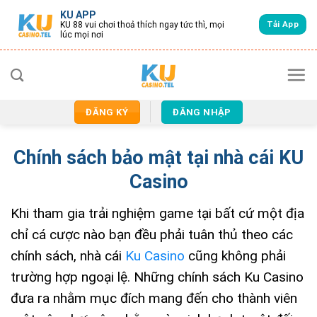
Skip
KU APP
Tải App
KU 88 vui chơi thoả thích ngay tức thì, mọi
to
lúc mọi nơi
content
ĐĂNG KÝ
ĐĂNG NHẬP
Chính sách bảo mật tại nhà cái KU
Casino
Khi tham gia trải nghiệm game tại bất cứ một địa
chỉ cá cược nào bạn đều phải tuân thủ theo các
chính sách, nhà cái
Ku Casino
cũng không phải
trường hợp ngoại lệ. Những chính sách Ku Casino
đưa ra nhằm mục đích mang đến cho thành viên