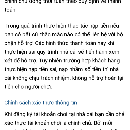
chính chủ đồng thời tuân theo quy định về thanh
toán.
Trong quá trình thực hiện thao tác nạp tiền nếu
bạn có bất cứ thắc mắc nào có thể liên hệ với bộ
phận hỗ trợ. Các hình thức thanh toán hay khi
thực hiện sai quy trình nhà cái sẽ tiến hành xem
xét để hỗ trợ. Tuy nhiên trường hợp khách hàng
thực hiện nạp tiền sai, nạp nhầm số tiền thì nhà
cái không chịu trách nhiệm, không hỗ trợ hoàn lại
tiền cho người chơi.
Chính sách xác thực thông tin
Khi đăng ký tài khoản chơi tại nhà cái bạn cần phải
xác thực tài khoản chơi là chính chủ. Bởi mỗi