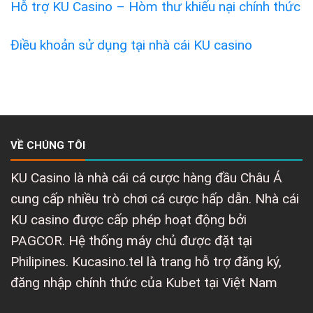
Hỗ trợ KU Casino – Hòm thư khiếu nại chính thức
Điều khoản sử dụng tại nhà cái KU casino
VỀ CHÚNG TÔI
KU Casino là nhà cái cá cược hàng đầu Châu Á
cung cấp nhiều trò chơi cá cược hấp dẫn. Nhà cái
KU casino được cấp phép hoạt động bởi
PAGCOR. Hệ thống máy chủ được đặt tại
Philipines.
Kucasino.tel
là trang hỗ trợ đăng ký,
đăng nhập chính thức của
Kubet
tại Việt Nam