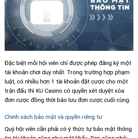
Đặc biệt mỗi hội viên chỉ được phép đăng ký một
tài khoản chơi duy nhất. Trong trường hợp phạm
luật, có nhiều hơn 1 tài khoản đặt cược cho một
trận đấu thì KU Casino có quyền xét duyệt xóa
đơn cược đồng thời bảo lưu đơn cược cuối cùng.
Chính sách bảo mật và quyền riêng tư
Quý hội viên cần phải có ý thức tự bảo mật thông