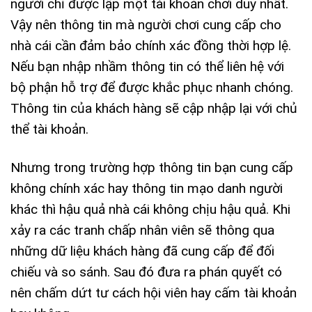
người chỉ được lập một tài khoản chơi duy nhất.
Vậy nên thông tin mà người chơi cung cấp cho
nhà cái cần đảm bảo chính xác đồng thời hợp lệ.
Nếu bạn nhập nhầm thông tin có thể liên hệ với
bộ phận hỗ trợ để được khắc phục nhanh chóng.
Thông tin của khách hàng sẽ cập nhập lại với chủ
thể tài khoản.
Nhưng trong trường hợp thông tin bạn cung cấp
không chính xác hay thông tin mạo danh người
khác thì hậu quả nhà cái không chịu hậu quả. Khi
xảy ra các tranh chấp nhân viên sẽ thông qua
những dữ liệu khách hàng đã cung cấp để đối
chiếu và so sánh. Sau đó đưa ra phán quyết có
nên chấm dứt tư cách hội viên hay cấm tài khoản