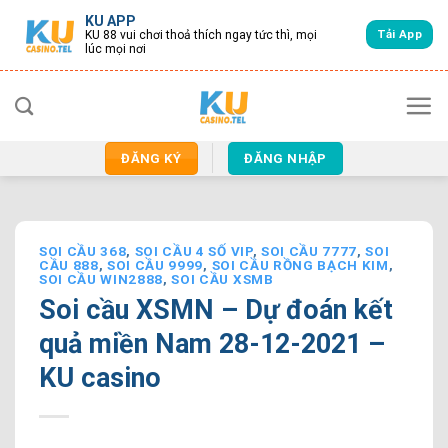
Skip
KU APP
Tải App
KU 88 vui chơi thoả thích ngay tức thì, mọi
to
lúc mọi nơi
content
ĐĂNG KÝ
ĐĂNG NHẬP
SOI CẦU 368
,
SOI CẦU 4 SỐ VIP
,
SOI CẦU 7777
,
SOI
CẦU 888
,
SOI CẦU 9999
,
SOI CẦU RỒNG BẠCH KIM
,
SOI CẦU WIN2888
,
SOI CẦU XSMB
Soi cầu XSMN – Dự đoán kết
quả miền Nam 28-12-2021 –
KU casino