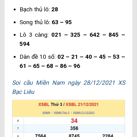
Bạch thủ lô:
28
Song thủ lô:
63 – 95
Lô 3 càng:
021 – 325 – 642 – 845 –
594
Dàn đề 10 số:
02 – 21 – 40 – 45 – 53 –
61 – 65 – 68 – 86 – 96
Soi cầu Miền Nam ngày 28/12/2021 XS
Bạc Liêu