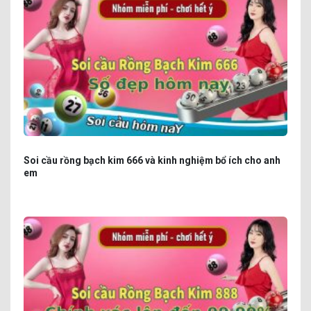
Soi cầu rồng bạch kim 666 và kinh nghiệm bổ ích cho anh
em