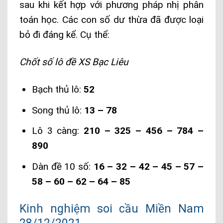
sau khi kết hợp với phương pháp nhị phân
toán học. Các con số dư thừa đã được loại
bỏ đi đáng kể. Cụ thể:
Chốt số lô đề XS Bạc Liêu
Bạch thủ lô:
52
Song thủ lô:
13 – 78
Lô 3 càng:
210 – 325 – 456 – 784 –
890
Dàn đề 10 số:
16 – 32 – 42 – 45 – 57 –
58 – 60 – 62 – 64 – 85
Kinh nghiệm soi cầu Miền Nam