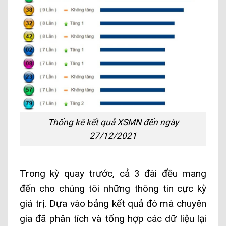
Thống kê kết quả XSMN đến ngày
27/12/2021
Trong kỳ quay trước, cả 3 đài đều mang
đến cho chúng tôi những thông tin cực kỳ
giá trị. Dựa vào bảng kết quả đó mà chuyên
gia đã phân tích và tổng hợp các dữ liệu lại