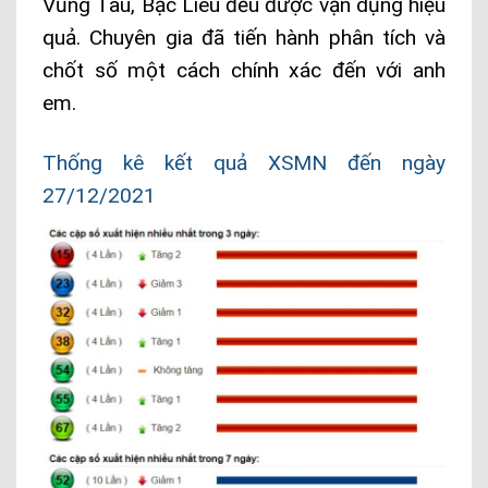
Vũng Tàu, Bạc Liêu đều được vận dụng hiệu
quả. Chuyên gia đã tiến hành phân tích và
chốt số một cách chính xác đến với anh
em.
Thống kê kết quả XSMN đến ngày
27/12/2021