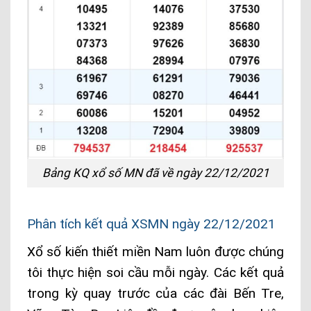
Bảng KQ xổ số MN đã về ngày 22/12/2021
Phân tích kết quả XSMN ngày 22/12/2021
Xổ số kiến thiết miền Nam luôn được chúng
tôi thực hiện soi cầu mỗi ngày. Các kết quả
trong kỳ quay trước của các đài Bến Tre,