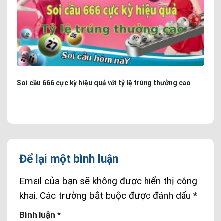
Soi cầu 666 cực kỳ hiệu quả với tỷ lệ trúng thưởng cao
Để lại một bình luận
Email của bạn sẽ không được hiển thị công
khai.
Các trường bắt buộc được đánh dấu
*
Bình luận
*