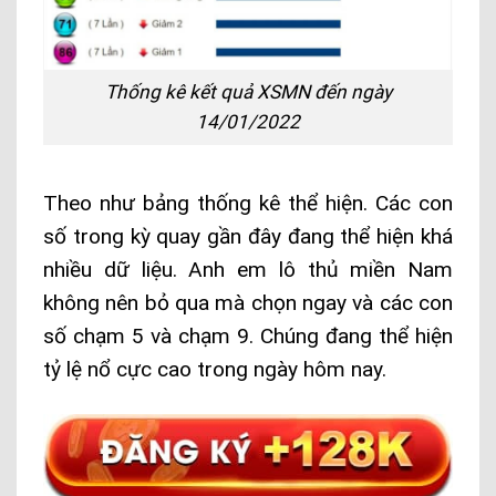
Thống kê kết quả XSMN đến ngày
14/01/2022
Theo như bảng thống kê thể hiện. Các con
số trong kỳ quay gần đây đang thể hiện khá
nhiều dữ liệu. Anh em lô thủ miền Nam
không nên bỏ qua mà chọn ngay và các con
số chạm 5 và chạm 9. Chúng đang thể hiện
tỷ lệ nổ cực cao trong ngày hôm nay.