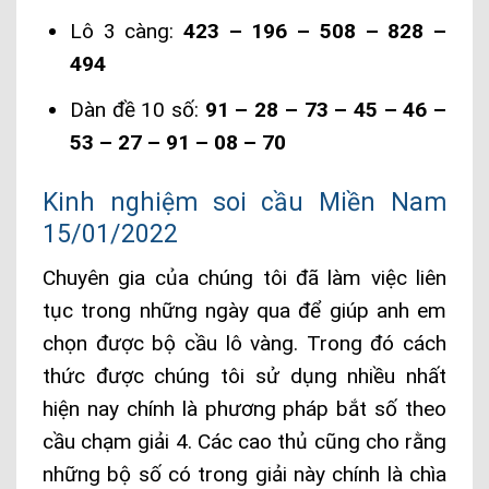
Lô 3 càng:
423 – 196 – 508 – 828 –
494
Dàn đề 10 số:
91 – 28 – 73 – 45 – 46 –
53 – 27 – 91 – 08 – 70
Kinh nghiệm soi cầu Miền Nam
15/01/2022
Chuyên gia của chúng tôi đã làm việc liên
tục trong những ngày qua để giúp anh em
chọn được bộ cầu lô vàng. Trong đó cách
thức được chúng tôi sử dụng nhiều nhất
hiện nay chính là phương pháp bắt số theo
cầu chạm giải 4. Các cao thủ cũng cho rằng
những bộ số có trong giải này chính là chìa