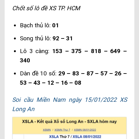
Chốt số lô đề XS TP. HCM
Bạch thủ lô:
01
Song thủ lô:
92 – 31
Lô 3 càng:
153 – 375 – 818 – 649 –
340
Dàn đề 10 số:
29 – 83 – 87 – 57 – 26 –
53 – 43 – 12 – 16 – 08
Soi cầu Miền Nam ngày 15/01/2022 XS
Long An