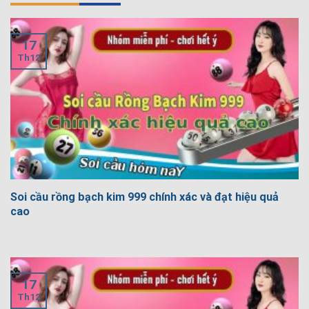
17
Th12
Soi cầu rồng bạch kim 999 chính xác và đạt hiệu quả
cao
17
Th12