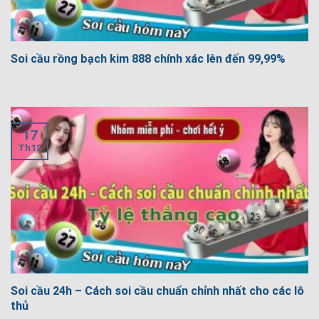
Soi cầu rồng bạch kim 888 chính xác lên đến 99,99%
17
Th12
Soi cầu 24h – Cách soi cầu chuẩn chỉnh nhất cho các lô
thủ