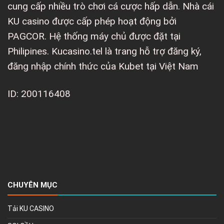
cung cấp nhiều trò chơi cá cược hấp dẫn. Nhà cái
KU casino được cấp phép hoạt động bởi
PAGCOR. Hệ thống máy chủ được đặt tại
Philipines.
Kucasino.tel
là trang hỗ trợ đăng ký,
đăng nhập chính thức của
Kubet
tại Việt Nam
ID: 200116408
CHUYÊN MỤC
Tải KU CASINO