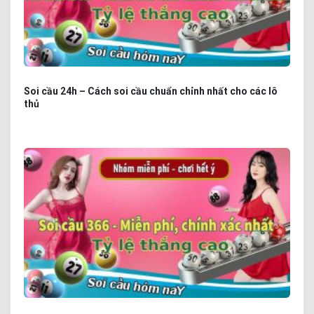
Soi cầu 24h – Cách soi cầu chuẩn chỉnh nhất cho các lô
thủ