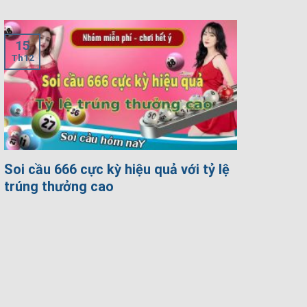
15
Th12
Soi cầu 666 cực kỳ hiệu quả với tỷ lệ
trúng thưởng cao