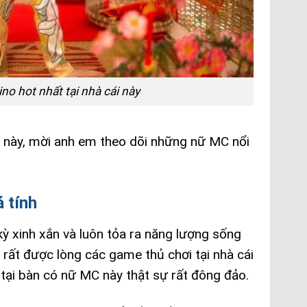
no hot nhất tại nhà cái này
i này, mời anh em theo dõi những nữ MC nổi
á tính
ỳ xinh xắn và luôn tỏa ra năng lượng sống
 rất được lòng các game thủ chơi tại nhà cái
tại bàn có nữ MC này thật sự rất đông đảo.