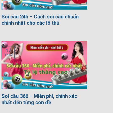
Soi cầu 24h – Cách soi cầu chuẩn
chỉnh nhất cho các lô thủ
17
Th12
Soi cầu 366 – Miễn phí, chính xác
nhất đến từng con đề