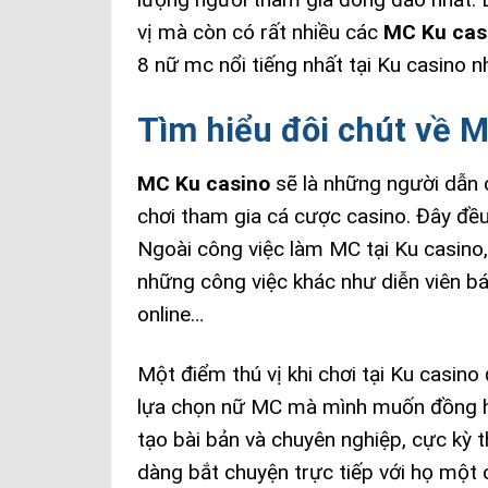
vị mà còn có rất nhiều các
MC Ku cas
8 nữ mc nổi tiếng nhất tại Ku casino n
Tìm hiểu đôi chút về 
MC Ku casino
sẽ là những người dẫn 
chơi tham gia cá cược casino. Đây đều 
Ngoài công việc làm MC tại Ku casino,
những công việc khác như diễn viên b
online…
Một điểm thú vị khi chơi tại Ku casino
lựa chọn nữ MC mà mình muốn đồng h
tạo bài bản và chuyên nghiệp, cực kỳ t
dàng bắt chuyện trực tiếp với họ một 