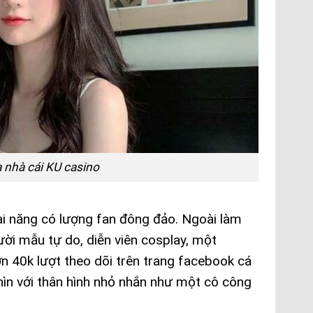
 nhà cái KU casino
ài năng có lượng fan đông đảo. Ngoài làm
ời mẫu tự do, diễn viên cosplay, một
ơn 40k lượt theo dõi trên trang facebook cá
hìn với thân hình nhỏ nhắn như một cô công