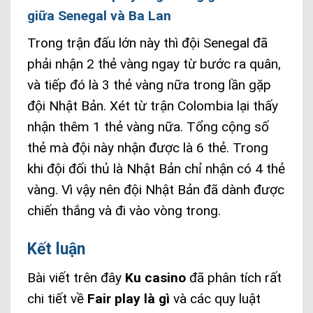
giữa Senegal và Ba Lan
Trong trận đấu lớn này thì đội Senegal đã
phải nhận 2 thẻ vàng ngay từ bước ra quân,
và tiếp đó là 3 thẻ vàng nữa trong lần gặp
đội Nhật Bản. Xét từ trận Colombia lại thấy
nhận thêm 1 thẻ vàng nữa. Tổng cộng số
thẻ mà đội này nhận được là 6 thẻ. Trong
khi đội đối thủ là Nhật Bản chỉ nhận có 4 thẻ
vàng. Vì vậy nên đội Nhật Bản đã dành được
chiến thắng và đi vào vòng trong.
Kết luận
Bài viết trên đây
Ku casino
đã phân tích rất
chi tiết về
Fair play là gì
và các quy luật