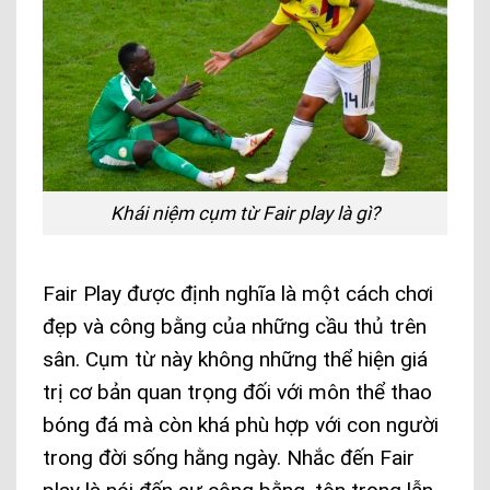
Khái niệm cụm từ Fair play là gì?
Fair Play được định nghĩa là một cách chơi
đẹp và công bằng của những cầu thủ trên
sân. Cụm từ này không những thể hiện giá
trị cơ bản quan trọng đối với môn thể thao
bóng đá mà còn khá phù hợp với con người
trong đời sống hằng ngày. Nhắc đến Fair