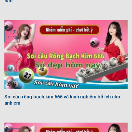
cao
17
Th12
Soi cầu rồng bạch kim 666 và kinh nghiệm bổ ích cho
anh em