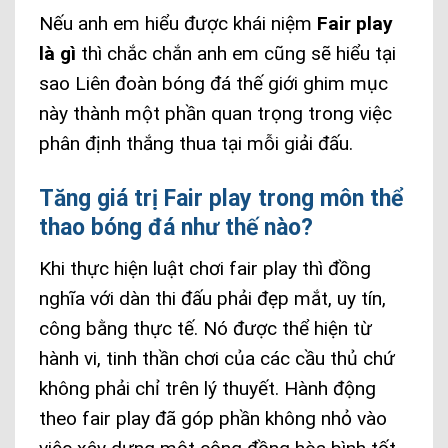
Nếu anh em hiểu được khái niệm
Fair play
là gì
thì chắc chắn anh em cũng sẽ hiểu tại
sao Liên đoàn bóng đá thế giới ghim mục
này thành một phần quan trọng trong việc
phân định thắng thua tại mỗi giải đấu.
Tăng giá trị Fair play trong môn thể
thao bóng đá như thế nào?
Khi thực hiện luật chơi fair play thì đồng
nghĩa với dàn thi đấu phải đẹp mắt, uy tín,
công bằng thực tế. Nó được thể hiện từ
hành vi, tinh thần chơi của các cầu thủ chứ
không phải chỉ trên lý thuyết. Hành động
theo fair play đã góp phần không nhỏ vào