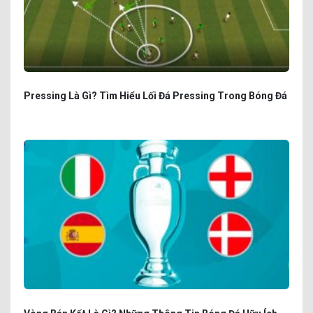
Pressing Là Gì? Tìm Hiểu Lối Đá Pressing Trong Bóng Đá