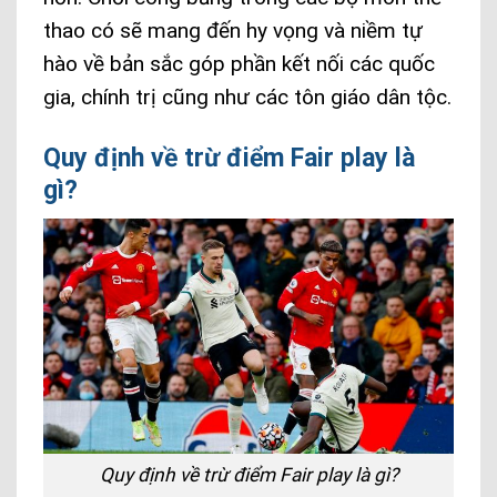
thao có sẽ mang đến hy vọng và niềm tự
hào về bản sắc góp phần kết nối các quốc
gia, chính trị cũng như các tôn giáo dân tộc.
Quy định về trừ điểm Fair play là
gì?
Quy định về trừ điểm Fair play là gì?