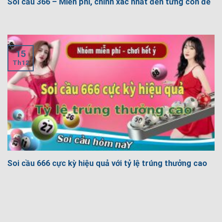
Soi cầu 366 – Miễn phí, chính xác nhất đến từng con đề
15
Th12
Soi cầu 666 cực kỳ hiệu quả với tỷ lệ trúng thưởng cao