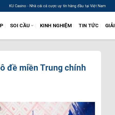
KU Casino - Nhà cái cá cược uy tín hàng đầu tại Việt Nam
PP
SOI CẦU
KINH NGHIỆM
TIN TỨC
GIẢ
lô đề miền Trung chính