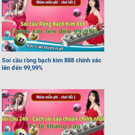
17
Th12
Soi cầu rồng bạch kim 888 chính xác
lên đến 99,99%
17
Th12