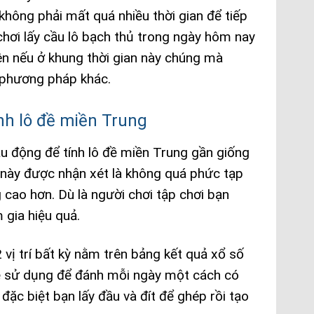
không phải mất quá nhiều thời gian để tiếp
hơi lấy cầu lô bạch thủ trong ngày hôm nay
iên nếu ở khung thời gian này chúng mà
g phương pháp khác.
nh lô đề miền Trung
u động để tính lô đề miền Trung gần giống
i này được nhận xét là không quá phức tạp
 cao hơn. Dù là người chơi tập chơi bạn
gia hiệu quả.
2 vị trí bất kỳ nằm trên bảng kết quả xổ số
sẽ sử dụng để đánh mỗi ngày một cách có
 đặc biệt bạn lấy đầu và đít để ghép rồi tạo