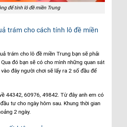
ng để tính lô đề miền Trung
ả trám cho cách tính lô đề miền
uả trám cho lô đề miền Trung bạn sẽ phải
 6. Qua đó bạn sẽ có cho mình những quan sát
 vào đây người chơi sẽ lấy ra 2 số đầu để
 về 44342, 60976, 49842. Từ đây anh em có
 đầu tư cho ngày hôm sau. Khung thời gian
hoảng 2 ngày.