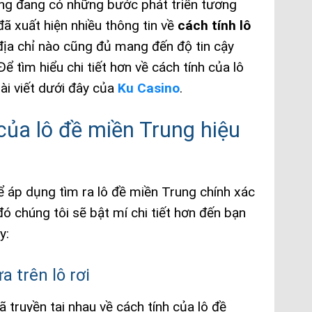
g đang có những bước phát triển tương
đã xuất hiện nhiều thông tin về
cách tính lô
 địa chỉ nào cũng đủ mang đến độ tin cậy
ể tìm hiểu chi tiết hơn về cách tính của lô
ài viết dưới đây của
Ku Casino
.
của lô đề miền Trung hiệu
ể áp dụng tìm ra lô đề miền Trung chính xác
 chúng tôi sẽ bật mí chi tiết hơn đến bạn
y:
a trên lô rơi
ã truyền tai nhau về cách tính của lô đề