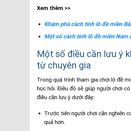
Xem thêm >>
Khám phá cách tính lô đề miền Bắ
Một số cách tính lô đề miền Nam 
Một số điều cần lưu ý k
từ chuyên gia
Trong quá trình tham gia chơi lô đề m
học hỏi. Điều đó sẽ giúp người chơi c
điều cần lưu ý dưới đây:
Trước tiên người chơi cần nghiên c
quả hơn.