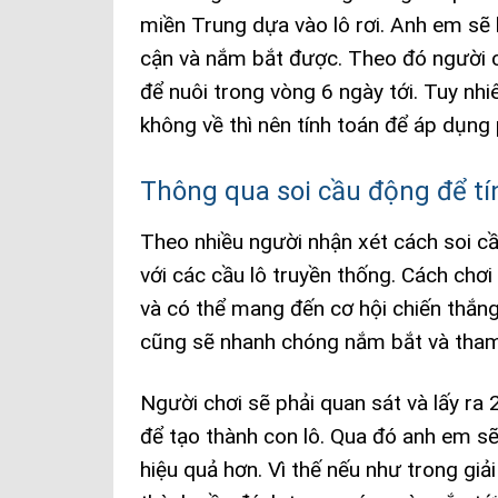
miền Trung dựa vào lô rơi. Anh em sẽ 
cận và nắm bắt được. Theo đó người c
để nuôi trong vòng 6 ngày tới. Tuy nh
không về thì nên tính toán để áp dụn
Thông qua soi cầu động để tí
Theo nhiều người nhận xét cách soi cầ
với các cầu lô truyền thống. Cách chơ
và có thể mang đến cơ hội chiến thắng
cũng sẽ nhanh chóng nắm bắt và tham 
Người chơi sẽ phải quan sát và lấy ra 
để tạo thành con lô. Qua đó anh em 
hiệu quả hơn. Vì thế nếu như trong giải