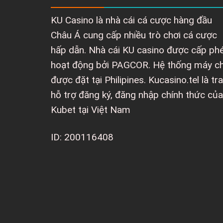
KU Casino là nhà cái cá cược hàng đầu
Châu Á cung cấp nhiều trò chơi cá cược
hấp dẫn. Nhà cái KU casino được cấp ph
hoạt động bởi PAGCOR. Hệ thống máy c
được đặt tại Philipines.
Kucasino.tel
là tr
hỗ trợ đăng ký, đăng nhập chính thức của
Kubet
tại Việt Nam
ID: 200116408