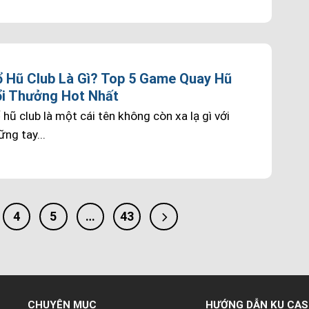
 Hũ Club Là Gì? Top 5 Game Quay Hũ
i Thưởng Hot Nhất
 hũ club là một cái tên không còn xa lạ gì với
ững tay...
4
5
…
43
CHUYÊN MỤC
HƯỚNG DẪN KU CAS