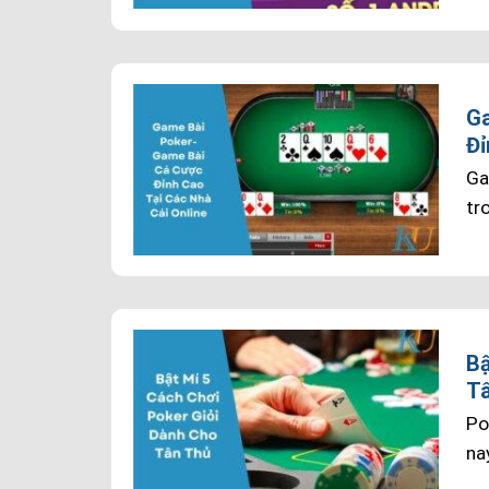
G
Đỉ
Ga
tr
Bậ
T
Po
nay