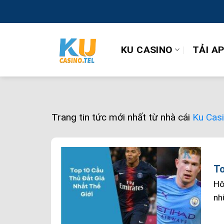
Skip
to
content
KU CASINO
TẢI A
Trang tin tức mới nhất từ nhà cái
Ku Cas
To
Hô
nh