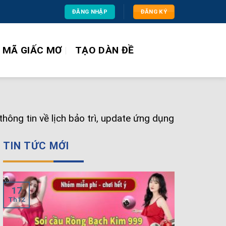
ĐĂNG NHẬP
ĐĂNG KÝ
I MÃ GIẤC MƠ
TẠO DÀN ĐỀ
hông tin về lịch bảo trì, update ứng dụng
TIN TỨC MỚI
17
Th12