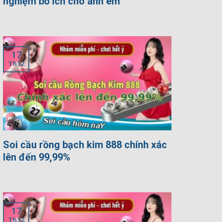
nghiệm bổ ích cho anh em
17
Th12
Soi cầu rồng bạch kim 888 chính xác
lên đến 99,99%
17
Th12