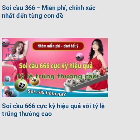
Soi cầu 366 – Miễn phí, chính xác
nhất đến từng con đề
15
Th12
Soi cầu 666 cực kỳ hiệu quả với tỷ lệ
trúng thưởng cao