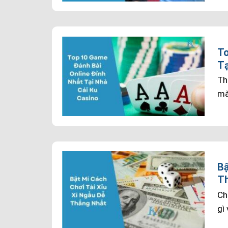
To
Tạ
Th
mà
Bậ
T
Ch
gì