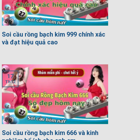
Soi cầu rồng bạch kim 999 chính xác
và đạt hiệu quả cao
17
Th12
Soi cầu rồng bạch kim 666 và kinh