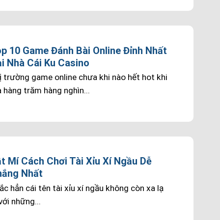
p 10 Game Đánh Bài Online Đỉnh Nhất
i Nhà Cái Ku Casino
ị trường game online chưa khi nào hết hot khi
 hàng trăm hàng nghìn...
t Mí Cách Chơi Tài Xỉu Xí Ngầu Dễ
hắng Nhất
ắc hẳn cái tên tài xỉu xí ngầu không còn xa lạ
 với những...