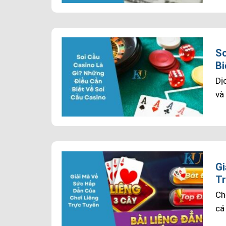
So
Bi
Dị
và
Gi
T
Ch
cá