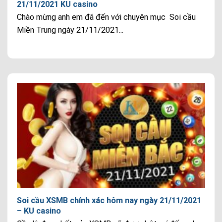
21/11/2021 KU casino
Chào mừng anh em đã đến với chuyên mục Soi cầu
Miền Trung ngày 21/11/2021...
Soi cầu XSMB chính xác hôm nay ngày 21/11/2021
– KU casino