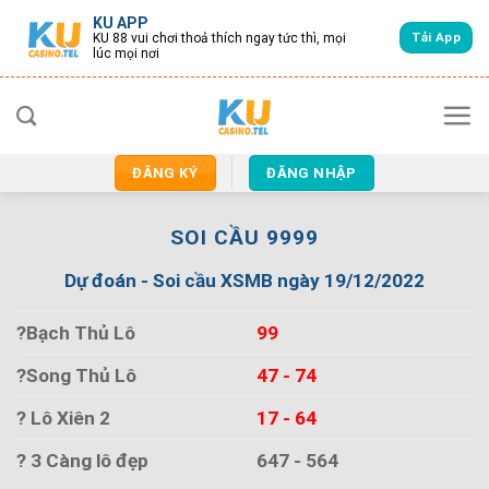
Skip
KU APP
Tải App
KU 88 vui chơi thoả thích ngay tức thì, mọi
to
lúc mọi nơi
content
ĐĂNG KÝ
ĐĂNG NHẬP
SOI CẦU 9999
Dự đoán - Soi cầu XSMB ngày 19/12/2022
?Bạch Thủ Lô
99
?Song Thủ Lô
47 - 74
? Lô Xiên 2
17 - 64
? 3 Càng lô đẹp
647 - 564