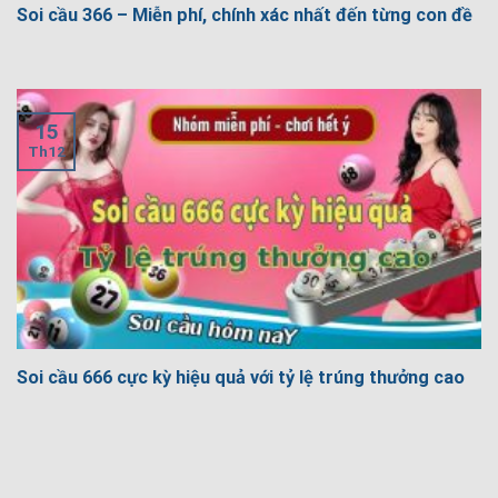
Soi cầu 366 – Miễn phí, chính xác nhất đến từng con đề
15
Th12
Soi cầu 666 cực kỳ hiệu quả với tỷ lệ trúng thưởng cao