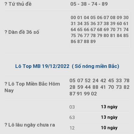
? Tứ thủ đề
05 - 38 - 74 - 89
00 01 04 05 06 07 08 09 30
31 34 35 36 37 38 39 60 61
64 65 66 67 68 69 70 71 74
? Dàn đề 36 số
75 76 77 78 79 80 81 84 85
86 87 88 89
Lô Top MB 19/12/2022 ( Số nóng miền Bắc)
05 07 52 24 42 45 33 78
? Lô Top Miền Bắc Hôm
28 59 44 88 41 70 73 82
Nay
87 91 99 02
13 ngày
03
13 ngày
63
? Lô lâu ngày chưa ra
10 ngày
12