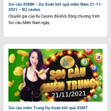
Soi cầu XSMN – Dự đoán kết quả miền Nam 21-11-
2021 – KU casino
Chuyên gia của Ku Casino đã khởi động chương trình
Soi cầu Miền Nam ngày...
Soi cầu miền Trung Dự đoán kết quả XSMT