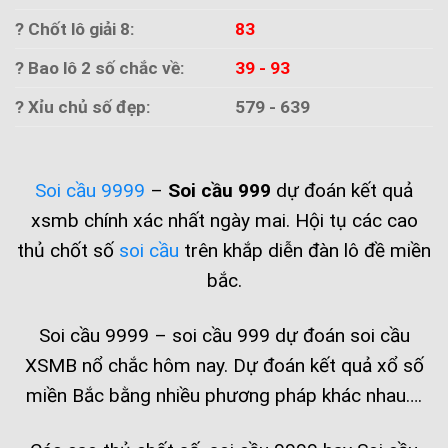
? Chốt lô giải 8:
83
? Bao lô 2 số chắc về:
39 - 93
? Xỉu chủ số đẹp:
579 - 639
Soi cầu 9999
–
Soi cầu 999
dự đoán kết quả
xsmb chính xác nhất ngày mai. Hội tụ các cao
thủ chốt số
soi cầu
trên khắp diễn đàn lô đề miền
bắc.
Soi cầu 9999 – soi cầu 999 dự đoán soi cầu
XSMB nổ chắc hôm nay. Dự đoán kết quả xổ số
miền Bắc bằng nhiều phương pháp khác nhau….