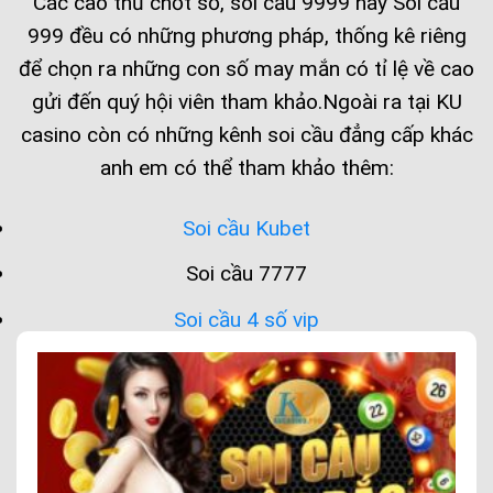
Các cao thủ chốt số, soi cầu 9999 hay Soi cầu
999 đều có những phương pháp, thống kê riêng
để chọn ra những con số may mắn có tỉ lệ về cao
gửi đến quý hội viên tham khảo.Ngoài ra tại KU
casino còn có những kênh soi cầu đẳng cấp khác
anh em có thể tham khảo thêm:
Soi cầu Kubet
Soi cầu 7777
Soi cầu 4 số vip