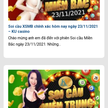
Soi cầu XSMB chính xác hôm nay ngày 23/11/2021
– KU casino
Chào mừng anh em đã đến với phiên Soi cầu Miền
Bắc ngày 23/11/2021. Những...