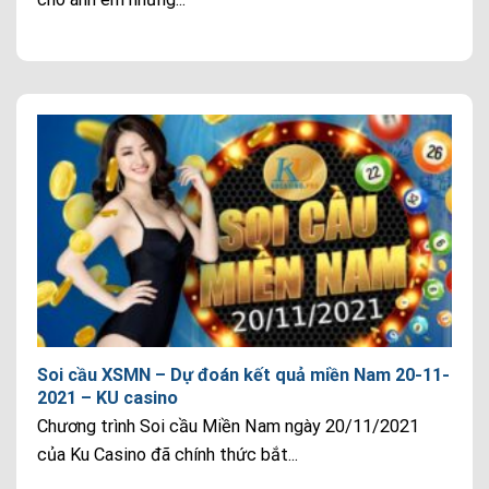
Soi cầu XSMN – Dự đoán kết quả miền Nam 20-11-
2021 – KU casino
Chương trình Soi cầu Miền Nam ngày 20/11/2021
của Ku Casino đã chính thức bắt...