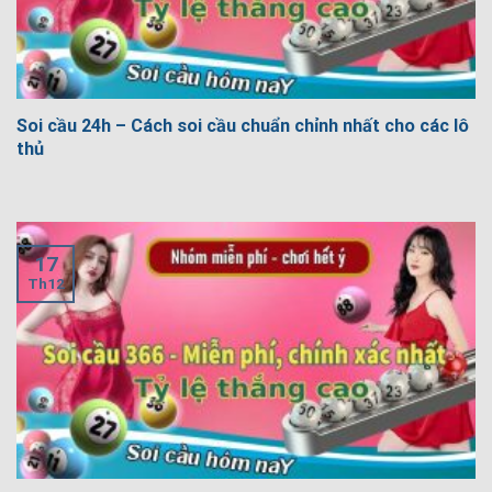
Soi cầu 24h – Cách soi cầu chuẩn chỉnh nhất cho các lô
thủ
17
Th12