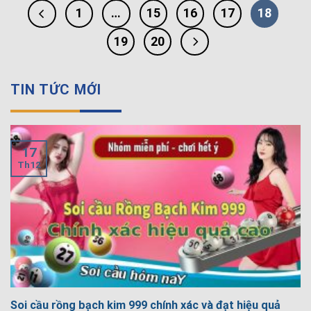
1
…
15
16
17
18
19
20
TIN TỨC MỚI
17
Th12
Soi cầu rồng bạch kim 999 chính xác và đạt hiệu quả