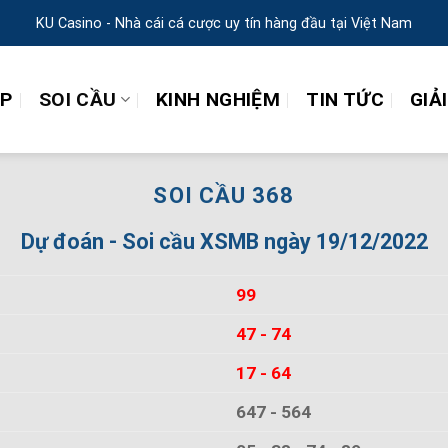
KU Casino - Nhà cái cá cược uy tín hàng đầu tại Việt Nam
PP
SOI CẦU
KINH NGHIỆM
TIN TỨC
GIẢ
SOI CẦU 368
Dự đoán - Soi cầu XSMB ngày 19/12/2022
99
47 - 74
17 - 64
647 - 564