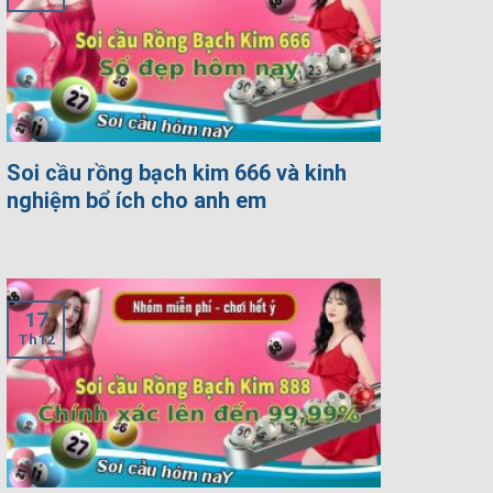
Soi cầu rồng bạch kim 666 và kinh
nghiệm bổ ích cho anh em
17
Th12