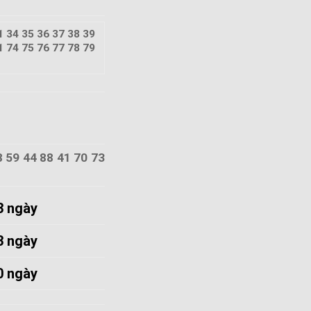
1 34 35 36 37 38 39
1 74 75 76 77 78 79
8 59 44 88 41 70 73
3 ngày
3 ngày
0 ngày