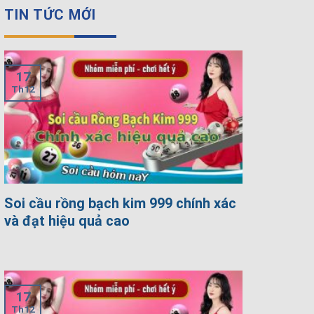
TIN TỨC MỚI
17
Th12
Soi cầu rồng bạch kim 999 chính xác
và đạt hiệu quả cao
17
Th12