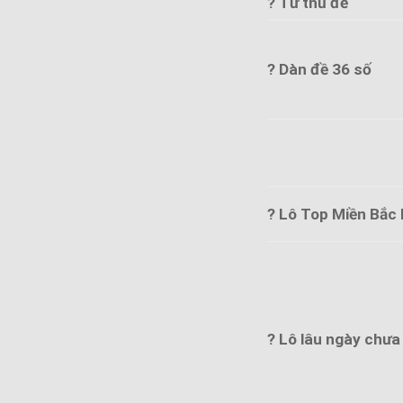
? Tứ thủ đề
? Dàn đề 36 số
? Lô Top Miền Bắc
? Lô lâu ngày chưa