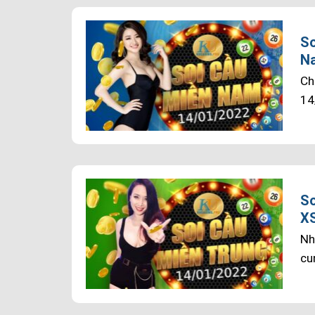
So
Na
Ch
14
So
X
Nh
cu