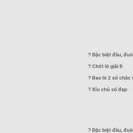
? Đặc biệt đầu, đuô
? Chốt lô giải 8:
? Bao lô 2 số chắc 
? Xỉu chủ số đẹp:
? Đặc biệt đầu, đuô